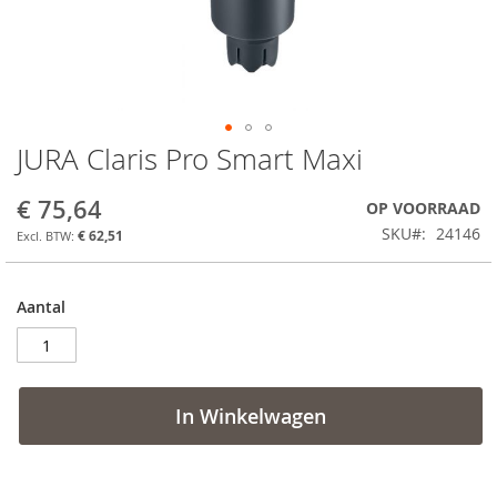
JURA Claris Pro Smart Maxi
Ga
naar
het
€ 75,64
OP VOORRAAD
begin
SKU
24146
€ 62,51
van
de
afbeeldingen-
Aantal
gallerij
In Winkelwagen