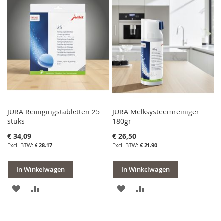
AAN
TE
VERLANGLIJST
VERGELIJKEN
VERLANGLIJST
VERGELIJKEN
JURA Reinigingstabletten 25
JURA Melksysteemreiniger
stuks
180gr
€ 34,09
€ 26,50
€ 28,17
€ 21,90
In Winkelwagen
In Winkelwagen
VOEG
TOEVOEGEN
VOEG
TOEVOEGEN
TOE
OM
TOE
OM