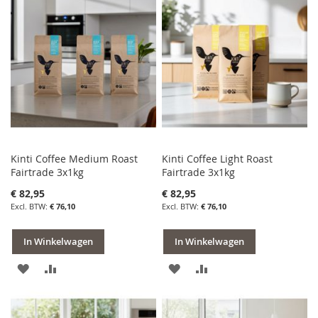
AAN
TE
AAN
TE
VERLANGLIJST
VERGELIJKEN
VERLANGLIJST
VERGELIJKEN
Kinti Coffee Medium Roast
Kinti Coffee Light Roast
Fairtrade 3x1kg
Fairtrade 3x1kg
€ 82,95
€ 82,95
€ 76,10
€ 76,10
In Winkelwagen
In Winkelwagen
VOEG
TOEVOEGEN
VOEG
TOEVOEGEN
TOE
OM
TOE
OM
AAN
TE
AAN
TE