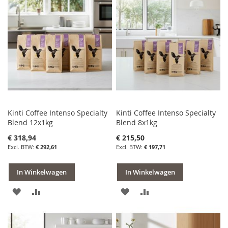
VERLANGLIJST
VERGELIJKEN
VERLANGLIJST
VERGELIJKEN
Kinti Coffee Intenso Specialty
Kinti Coffee Intenso Specialty
Blend 12x1kg
Blend 8x1kg
€ 318,94
€ 215,50
€ 292,61
€ 197,71
In Winkelwagen
In Winkelwagen
VOEG
TOEVOEGEN
VOEG
TOEVOEGEN
TOE
OM
TOE
OM
AAN
TE
AAN
TE