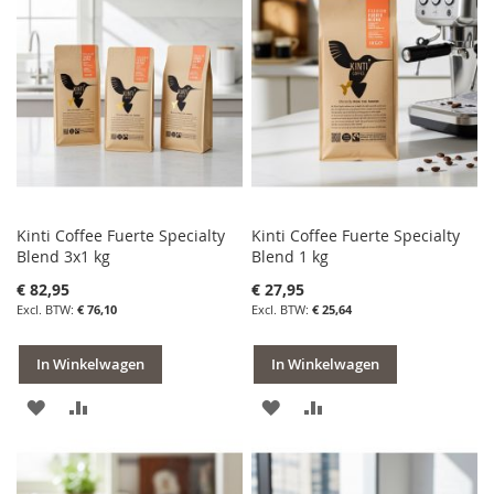
VERLANGLIJST
VERGELIJKEN
VERLANGLIJST
VERGELIJKEN
Kinti Coffee Fuerte Specialty
Kinti Coffee Fuerte Specialty
Blend 3x1 kg
Blend 1 kg
€ 82,95
€ 27,95
€ 76,10
€ 25,64
In Winkelwagen
In Winkelwagen
VOEG
TOEVOEGEN
VOEG
TOEVOEGEN
TOE
OM
TOE
OM
AAN
TE
AAN
TE