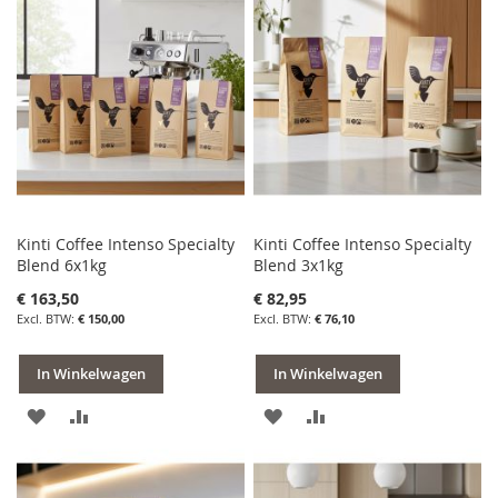
VERLANGLIJST
VERGELIJKEN
VERLANGLIJST
VERGELIJKEN
Kinti Coffee Intenso Specialty
Kinti Coffee Intenso Specialty
Blend 6x1kg
Blend 3x1kg
€ 163,50
€ 82,95
€ 150,00
€ 76,10
In Winkelwagen
In Winkelwagen
VOEG
TOEVOEGEN
VOEG
TOEVOEGEN
TOE
OM
TOE
OM
AAN
TE
AAN
TE