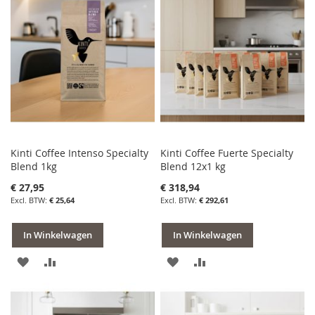
VERLANGLIJST
VERGELIJKEN
VERLANGLIJST
VERGELIJKEN
Kinti Coffee Intenso Specialty
Kinti Coffee Fuerte Specialty
Blend 1kg
Blend 12x1 kg
€ 27,95
€ 318,94
€ 25,64
€ 292,61
In Winkelwagen
In Winkelwagen
VOEG
TOEVOEGEN
VOEG
TOEVOEGEN
TOE
OM
TOE
OM
AAN
TE
AAN
TE