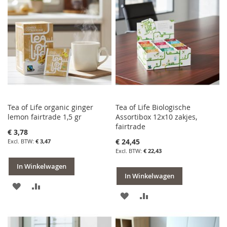
VERLANGLIJST
VERGELIJKEN
VERLANGLIJST
VERGELIJKEN
Tea of Life organic ginger
Tea of Life Biologische
lemon fairtrade 1,5 gr
Assortibox 12x10 zakjes,
fairtrade
€ 3,78
€ 24,45
€ 3,47
€ 22,43
In Winkelwagen
In Winkelwagen
VOEG
TOEVOEGEN
VOEG
TOEVOEGEN
TOE
OM
TOE
OM
AAN
TE