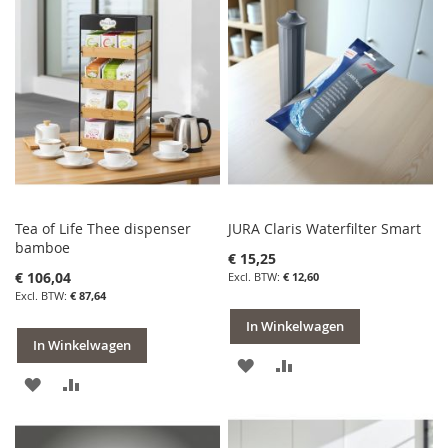
AAN
TE
VERLANGLIJST
VERGELIJKEN
VERLANGLIJST
VERGELIJKEN
Tea of Life Thee dispenser
JURA Claris Waterfilter Smart
bamboe
€ 15,25
€ 106,04
€ 12,60
€ 87,64
In Winkelwagen
In Winkelwagen
VOEG
TOEVOEGEN
VOEG
TOEVOEGEN
TOE
OM
TOE
OM
AAN
TE