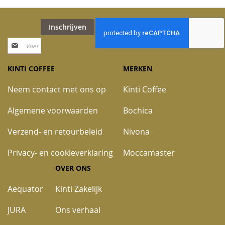
AAN
TE
AAN
TE
VERLANGLIJST
VERGELIJKEN
VERLANGLIJST
VERGELIJKEN
Inschrijven
Abonneer
u
op
KINTI COFFEE
MERKEN
onze
nieuwsbrief
Neem contact met ons op
Kinti Coffee
Algemene voorwaarden
Bochica
Verzend- en retourbeleid
Nivona
Privacy- en cookieverklaring
Moccamaster
OVER ONS
Aequator
Kinti Zakelijk
JURA
Ons verhaal