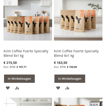
VERLANGLIJST
VERGELIJKEN
VERLANGLIJST
VERGELIJKEN
Kinti Coffee Fuerte Specialty
Kinti Coffee Fuerte Specialty
Blend 8x1 kg
Blend 6x1 kg
€ 215,50
€ 163,50
€ 197,71
€ 150,00
In Winkelwagen
In Winkelwagen
VOEG
TOEVOEGEN
VOEG
TOEVOEGEN
TOE
OM
TOE
OM
AAN
TE
AAN
TE