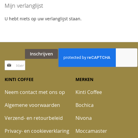
Mijn verlanglijst
U hebt niets op uw verlanglijst staan.
Inschrijven
Abonneer
u
op
KINTI COFFEE
MERKEN
onze
nieuwsbrief
Neem contact met ons op
Kinti Coffee
Algemene voorwaarden
Bochica
Verzend- en retourbeleid
Nivona
Privacy- en cookieverklaring
Moccamaster