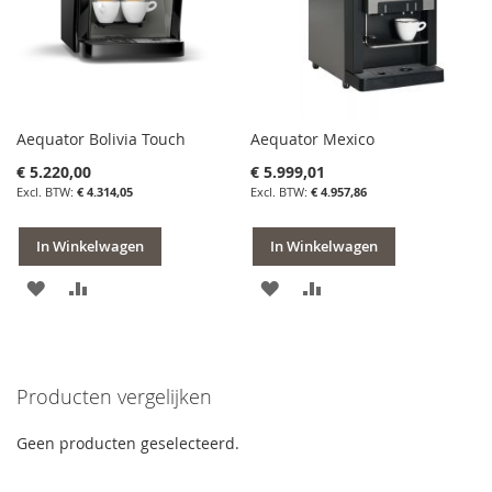
Aequator Bolivia Touch
Aequator Mexico
€ 5.220,00
€ 5.999,01
€ 4.314,05
€ 4.957,86
In Winkelwagen
In Winkelwagen
VOEG
TOEVOEGEN
VOEG
TOEVOEGEN
TOE
OM
TOE
OM
AAN
TE
AAN
TE
Producten vergelijken
VERLANGLIJST
VERGELIJKEN
VERLANGLIJST
VERGELIJKEN
Geen producten geselecteerd.