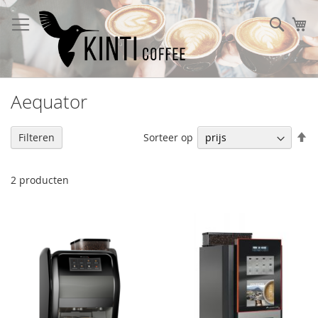
Ga
naar
Sear
W
de
inhoud
Aequator
V
Sorteer op
Filteren
h
na
la
2
producten
so