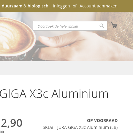
k, duurzaam & biologisch
Inloggen
Account aanmaken
Winkel
Search
Search
 GIGA X3c Aluminium
32,90
OP VOORRAAD
SKU
JURA GIGA X3c Aluminium (EB)
,00