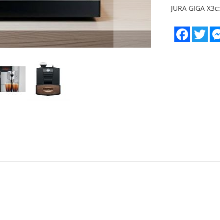
JURA GIGA X3c:
Faceboo
Twi