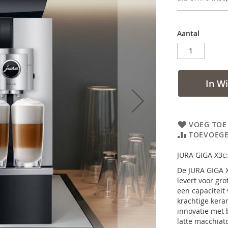
Aantal
In W
VOEG TOE
TOEVOEGE
JURA GIGA X3c: 
De JURA GIGA X
levert voor gr
een capaciteit
krachtige kera
innovatie met 
latte macchiat