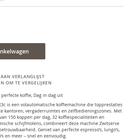
inkelwagen
 AAN VERLANGLIJST
N OM TE VERGELIJKEN
perfecte koffie, Dag in dag uit
3c is een volautomatische koffiemachine die topprestaties
ote kantoren, vergaderruimtes en zelfbedieningszones. Met
 van 150 koppen per dag, 32 koffiespecialiteiten en
mische schijfmolens, combineert deze machine Zwitserse
betrouwbaarheid. Geniet van perfecte espresso’s, lungo’s,
o’s en meer – snel en eenvoudig.