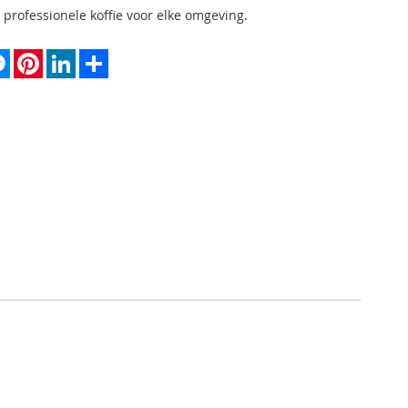
 professionele koffie voor elke omgeving.
k
tter
Messenger
Pinterest
LinkedIn
Share