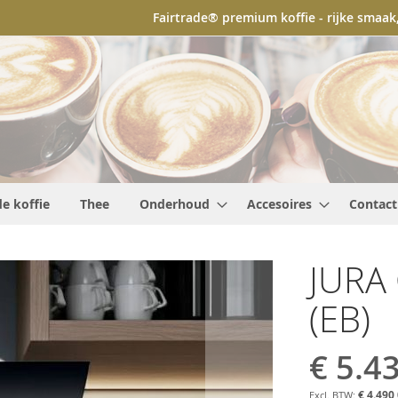
Fairtrade® premium koffie - rijke smaa
de koffie
Thee
Onderhoud
Accesoires
Contact
JURA
(EB)
€ 5.4
€ 4.490