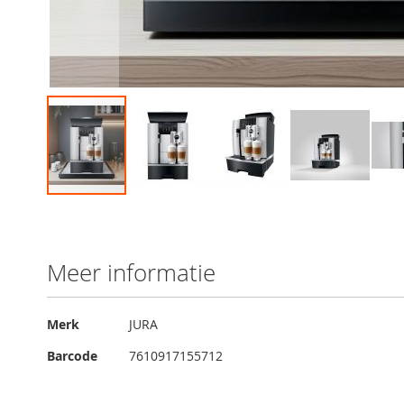
Ga
naar
het
begin
Meer informatie
van
de
afbeeldingen-
Meer
Merk
JURA
gallerij
informatie
Barcode
7610917155712