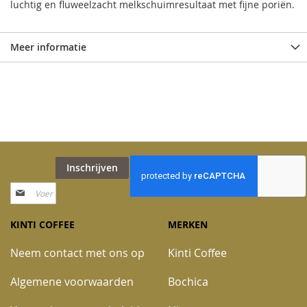
luchtig en fluweelzacht melkschuimresultaat met fijne poriën.
Meer informatie
Inschrijven
Abonneer
u
op
KINTI COFFEE
MERKEN
onze
nieuwsbrief
Neem contact met ons op
Kinti Coffee
Algemene voorwaarden
Bochica