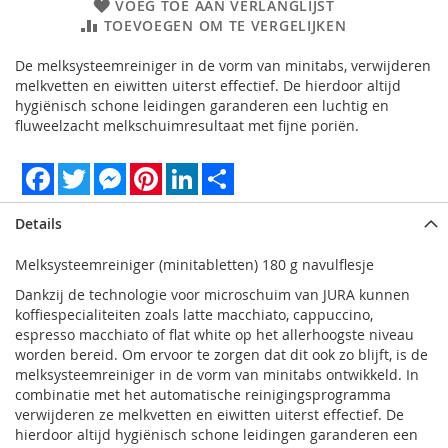
VOEG TOE AAN VERLANGLIJST
TOEVOEGEN OM TE VERGELIJKEN
De melksysteemreiniger in de vorm van minitabs, verwijderen
melkvetten en eiwitten uiterst effectief. De hierdoor altijd
hygiënisch schone leidingen garanderen een luchtig en
fluweelzacht melkschuimresultaat met fijne poriën.
Facebook
Twitter
Messenger
Pinterest
LinkedIn
Share
Details
Melksysteemreiniger (minitabletten) 180 g navulflesje
Dankzij de technologie voor microschuim van JURA kunnen
koffiespecialiteiten zoals latte macchiato, cappuccino,
espresso macchiato of flat white op het allerhoogste niveau
worden bereid. Om ervoor te zorgen dat dit ook zo blijft, is de
melksysteemreiniger in de vorm van minitabs ontwikkeld. In
combinatie met het automatische reinigingsprogramma
verwijderen ze melkvetten en eiwitten uiterst effectief. De
hierdoor altijd hygiënisch schone leidingen garanderen een