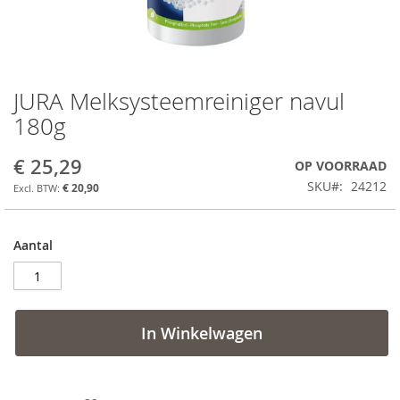
JURA Melksysteemreiniger navul
Ga
naar
180g
het
begin
€ 25,29
OP VOORRAAD
van
de
SKU
24212
€ 20,90
afbeeldingen-
gallerij
Aantal
In Winkelwagen