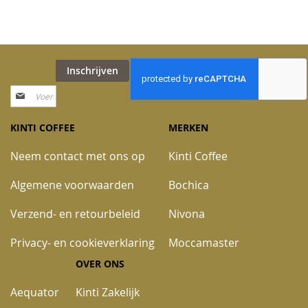
Inschrijven
Abonneer
u
op
KINTI COFFEE
MERKEN
onze
nieuwsbrief
Neem contact met ons op
Kinti Coffee
Algemene voorwaarden
Bochica
Verzend- en retourbeleid
Nivona
Privacy- en cookieverklaring
Moccamaster
OVER ONS
Aequator
Kinti Zakelijk