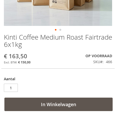
Kinti Coffee Medium Roast Fairtrade
Ga
naar
6x1kg
het
begin
€ 163,50
OP VOORRAAD
van
de
SKU
466
€ 150,00
afbeeldingen-
gallerij
Aantal
In Winkelwagen