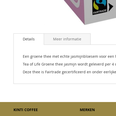
Ga
naar
Details
Meer informatie
het
begin
van
de
Een groene thee met echte jasmijnbloesem voor een he
afbeeldingen-
Tea of Life Groene thee jasmijn wordt geleverd per 4 
gallerij
Deze thee is Fairtrade gecertificeerd en onder eerl
KINTI COFFEE
MERKEN