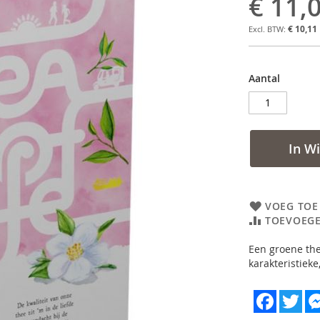
€ 11,
€ 10,11
Aantal
In W
VOEG TOE
TOEVOEGE
Een groene the
karakteristiek
Faceboo
Twi