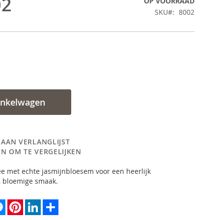
02
OP VOORRAAD
SKU
8002
inkelwagen
 AAN VERLANGLIJST
N OM TE VERGELIJKEN
e met echte jasmijnbloesem voor een heerlijk
e, bloemige smaak.
k
tter
Messenger
Pinterest
LinkedIn
Share