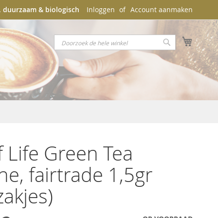
k, duurzaam & biologisch
Inloggen
Account aanmaken
Winkel
Search
Search
f Life Green Tea
ne, fairtrade 1,5gr
zakjes)