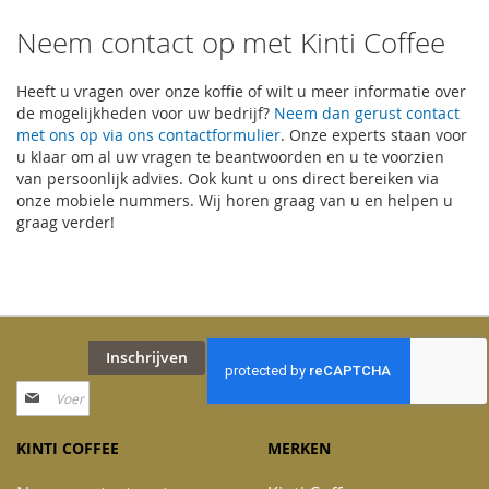
Neem contact op met Kinti Coffee
Heeft u vragen over onze koffie of wilt u meer informatie over
de mogelijkheden voor uw bedrijf?
Neem dan gerust contact
met ons op via ons contactformulier
. Onze experts staan voor
u klaar om al uw vragen te beantwoorden en u te voorzien
van persoonlijk advies. Ook kunt u ons direct bereiken via
onze mobiele nummers. Wij horen graag van u en helpen u
graag verder!
Inschrijven
Abonneer
u
op
KINTI COFFEE
MERKEN
onze
nieuwsbrief