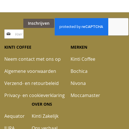
Inschrijven
Abonneer
u
op
KINTI COFFEE
MERKEN
onze
nieuwsbrief
Neem contact met ons op
Kinti Coffee
Algemene voorwaarden
Bochica
Verzend- en retourbeleid
Nivona
Privacy- en cookieverklaring
Moccamaster
OVER ONS
Aequator
Kinti Zakelijk
JURA
Ons verhaal