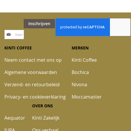
Inschrijven
Abonneer
u
op
KINTI COFFEE
MERKEN
onze
nieuwsbrief
Neem contact met ons op
Kinti Coffee
Algemene voorwaarden
Bochica
Verzend- en retourbeleid
Nivona
Privacy- en cookieverklaring
Moccamaster
OVER ONS
Aequator
Kinti Zakelijk
JURA
Ons verhaal