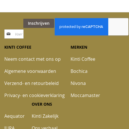
Inschrijven
Abonneer
u
op
KINTI COFFEE
MERKEN
onze
nieuwsbrief
Neem contact met ons op
Kinti Coffee
Algemene voorwaarden
Bochica
Verzend- en retourbeleid
Nivona
Privacy- en cookieverklaring
Moccamaster
OVER ONS
Aequator
Kinti Zakelijk
JURA
Ons verhaal