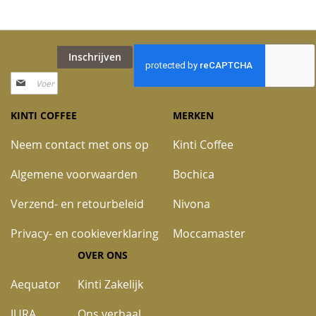
Inschrijven
Abonneer
u
op
KINTI COFFEE
MERKEN
onze
nieuwsbrief
Neem contact met ons op
Kinti Coffee
Algemene voorwaarden
Bochica
Verzend- en retourbeleid
Nivona
Privacy- en cookieverklaring
Moccamaster
OVER ONS
Aequator
Kinti Zakelijk
JURA
Ons verhaal