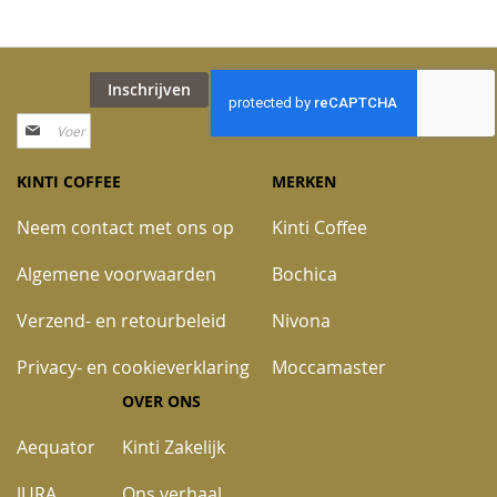
Inschrijven
Abonneer
u
op
KINTI COFFEE
MERKEN
onze
nieuwsbrief
Neem contact met ons op
Kinti Coffee
Algemene voorwaarden
Bochica
Verzend- en retourbeleid
Nivona
Privacy- en cookieverklaring
Moccamaster
OVER ONS
Aequator
Kinti Zakelijk
JURA
Ons verhaal